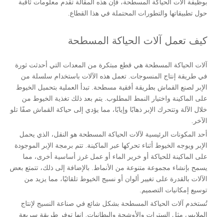
بوظيفة آلات الحياكة المسطحة، فإن هذه المقالة تقدم معلومات ثاقبة
حول تطبيقاتها والتطورات المحتملة في هذا القطاع.
كيف تعمل آلات الحياكة المسطحة
آلات الحياكة المسطحة هي قطع مبتكرة من المعدات التي أحدثت ثورة
في طريقة إنتاج المنسوجات. تعمل هذه الآلات باستخدام سلسلة من
الإبر لصنع القماش بطريقة أفقية مسطحة. تبدأ العملية بتحميل الخيوط
على الماكينة واختيار النمط المطلوب. يتم بعد ذلك تغذية الخيوط من
خلال الآلة وتتحرك الإبر ذهابًا وإيابًا، مما يؤدي إلى حياكة القماش صفًا تلو
الآخر.
أحد المكونات الرئيسية لآلات الحياكة المسطحة هو النقل، الذي يحمل
الإبر ويوجه الخيوط أثناء تحركها عبر الماكينة. تتم برمجة الإبر الموجودة
على الماكينة للحياكة أو خرير الماء أو عمل غرز أساسية أخرى، مما
يسمح بإنشاء مجموعة متنوعة من الأنماط. بالإضافة إلى ذلك، تتمتع بعض
الآلات بالقدرة على تغيير ألوان أو نسيج الخيوط تلقائيًا، مما يزيد من
توسيع إمكانيات التصميم.
تُستخدم آلات الحياكة المسطحة بشكل شائع في صناعة النسيج لإنتاج
الملابس مثل السترات والأوشحة والبطانيات. إنها توفر طريقة سريعة