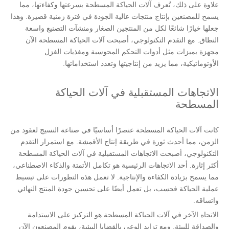
علاوة على ذلك، تُعرف آلات الحياكة المسطحة بسرعتها وكفاءتها، مما
يسمح للمصنعين بإنتاج منتجات عالية الجودة في فترة زمنية قصيرة. وهذا
جعلها خيارًا شائعًا لكل من المنتجين الصغار ومنشآت التصنيع واسعة
النطاق. مع التقدم التكنولوجي، أصبحت آلات الحياكة المسطحة الآن
مجهزة بميزات مثل أدوات التحكم المحوسبة ومغذيات الغزل
الأوتوماتيكية، مما يزيد من إنتاجيتها وتعدد استخداماتها.
الاتجاهات المستقبلية في آلات الحياكة
المسطحة
كانت آلات الحياكة المسطحة عنصرًا أساسيًا في صناعة النسيج لعقود من
الزمن، مما أحدث ثورة في طريقة إنتاج الأقمشة. مع استمرار التقدم
التكنولوجي، أصبحت الاتجاهات المستقبلية في آلات الحياكة المسطحة
أكثر إثارة. أحد الاتجاهات الرئيسية هو تكامل الأتمتة والذكاء الاصطناعي،
مما يسمح بزيادة الكفاءة والإنتاجية. لا تعمل هذه التطورات على تبسيط
عملية الحياكة فحسب، بل تعمل أيضًا على تحسين جودة المنتج النهائي
واتساقه.
الاتجاه الآخر في آلات الحياكة المسطحة هو التركيز على الاستدامة
والصداقة للبيئة. ومع تزايد الوعي بالقضايا البيئية، يقوم المصنعون الآن