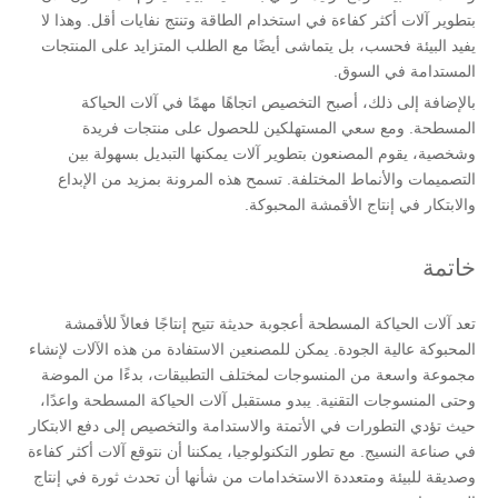
بتطوير آلات أكثر كفاءة في استخدام الطاقة وتنتج نفايات أقل. وهذا لا
يفيد البيئة فحسب، بل يتماشى أيضًا مع الطلب المتزايد على المنتجات
المستدامة في السوق.
بالإضافة إلى ذلك، أصبح التخصيص اتجاهًا مهمًا في آلات الحياكة
المسطحة. ومع سعي المستهلكين للحصول على منتجات فريدة
وشخصية، يقوم المصنعون بتطوير آلات يمكنها التبديل بسهولة بين
التصميمات والأنماط المختلفة. تسمح هذه المرونة بمزيد من الإبداع
والابتكار في إنتاج الأقمشة المحبوكة.
خاتمة
تعد آلات الحياكة المسطحة أعجوبة حديثة تتيح إنتاجًا فعالاً للأقمشة
المحبوكة عالية الجودة. يمكن للمصنعين الاستفادة من هذه الآلات لإنشاء
مجموعة واسعة من المنسوجات لمختلف التطبيقات، بدءًا من الموضة
وحتى المنسوجات التقنية. يبدو مستقبل آلات الحياكة المسطحة واعدًا،
حيث تؤدي التطورات في الأتمتة والاستدامة والتخصيص إلى دفع الابتكار
في صناعة النسيج. مع تطور التكنولوجيا، يمكننا أن نتوقع آلات أكثر كفاءة
وصديقة للبيئة ومتعددة الاستخدامات من شأنها أن تحدث ثورة في إنتاج