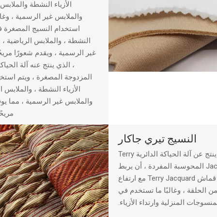
الأزياء النشطة والملابس 
والملابس غير الرسمية ، وغالب
استخدام النسيج المصغرة في
النشطة ، والملابس الرياضية ، 
غير الرسمية ، ويقدم شعورًا مريحً
، الذي ينتج عنه آلة الحياكة
المزدوجة المصغرة ، ويتم استخ
الأزياء النشطة ، والملابس ا
والملابس غير الرسمية ، مما يوف
مريحً
النسيج تيري جاكار
يمكن أن ينتج عن آلة الحياكة الدائرية Terry
Jacquard المحوسبة المفردة ، أن يربط
قطعة قماش Terry Jacquard مع ارتفاع
 الحلقة ، وغالبًا ما تستخدم في
منسوجات المنزلية وارتداء الأزياء.