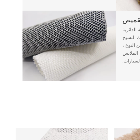
لقميص
الدائرية
 النسيج
النوع ،
 الملابس
لسيارات.