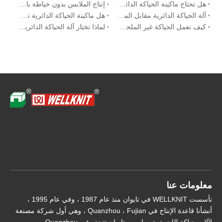
هل تحتاج ماكينة الحياكة الدائرية إلى صيانة دورية؟
إنتاج الملابس بدون خياطة باستخدام آلات الحياكة المسطحة
آلة الحياكة الدائرية مقابل المسطحة: دليل المقارنة المرئية
هل ماكينة الحياكة الدائرية تستحق الشراء؟
كيف تعمل الحياكة غير الملحومة على تعزيز التنفس وتتناسب مع اللانغى البيئي
لماذا تختار آلة الحياكة الدائرية للبدلات الرسمية
توجيه سريع
معلومات عنا
تأسست WELLKNIT في تايوان منذ عام 1987 ، وفي عام 1995 ،
أنشأنا قاعدة الإنتاج في Quanzhou ، Fujian ، وهي أول شركة مصنعة