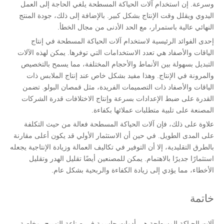
وسرعة. إن استخدام آلات الحياكة المسطحة يلغي الحاجة إلى العمل
اليدوي ويقلل وقت الإنتاج بشكل كبير. بالإضافة إلى ذلك، جودة المنتج
النهائي عالية باستمرار، مع الحد الأدنى من مجال الخطأ.
إحدى الفوائد الرئيسية لاستخدام آلات الحياكة المسطحة في إنتاج
الياقات والأصفاد هي تعدد الاستخدامات التي توفرها. يمكن لهذه الآلات
التبديل بسهولة بين الأنماط والأحجام المختلفة، مما يسمح بالتخصيص
والمرونة في الإنتاج. وهذا مفيد بشكل خاص عند إنتاج الملابس ذات
الياقات والأصفاد ذات التصميمات الفريدة، مثل قمصان البولو. تضمن
القدرة على ضبط الإعدادات بسرعة وإنتاج الاختلافات قدرة الشركات
المصنعة على تلبية متطلبات عملائها بكفاءة.
علاوة على ذلك، فإن آلات الحياكة المسطحة فعالة من حيث التكلفة
على المدى الطويل. في حين أن الاستثمار الأولي قد يكون أعلى مقارنة
بالطرق التقليدية، إلا أن التوفير في تكاليف العمالة وزيادة الإنتاجية يجعله
استثمارًا جديرًا بالاهتمام. يمكن للمصنعين أيضًا تقليل الهدر وتقليل
الأخطاء، مما يؤدي إلى زيادة الكفاءة والربحية بشكل عام.
خاتمة
آلات الحياكة المسطحة هي أدوات حاسمة في صناعة النسيج، وخاصة