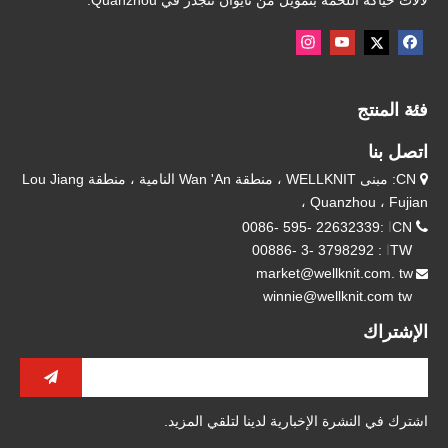
لآلات حياكة اللحمة بتمويل من تايوان تتجذر في Quanzhou.
فئة المنتج
اتصل بنا
CN: مبنى WELLKNIT ، منطقة Wan 'An النامية ، منطقة Lou Jiang

، Quanzhou ، Fujian

CN
ا
:22632339 -595 -0086
TW
ا
: 3798292 -3 -00886
market@wellknit.com. tw

winnie@wellknit.com tw
الإشتراك
اشترك في النشرة الإخبارية لدينا لتلقي المزيد.