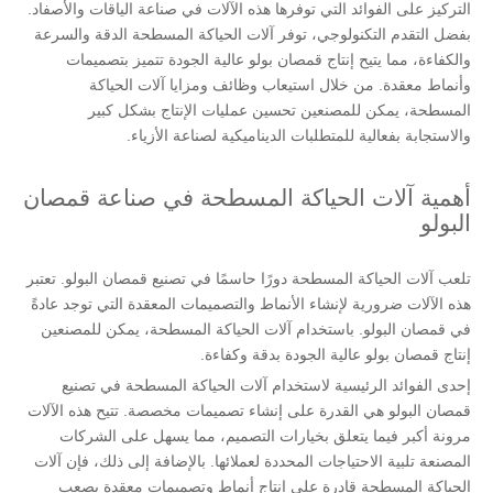
التركيز على الفوائد التي توفرها هذه الآلات في صناعة الياقات والأصفاد.
بفضل التقدم التكنولوجي، توفر آلات الحياكة المسطحة الدقة والسرعة
والكفاءة، مما يتيح إنتاج قمصان بولو عالية الجودة تتميز بتصميمات
وأنماط معقدة. من خلال استيعاب وظائف ومزايا آلات الحياكة
المسطحة، يمكن للمصنعين تحسين عمليات الإنتاج بشكل كبير
والاستجابة بفعالية للمتطلبات الديناميكية لصناعة الأزياء.
أهمية آلات الحياكة المسطحة في صناعة قمصان
البولو
تلعب آلات الحياكة المسطحة دورًا حاسمًا في تصنيع قمصان البولو. تعتبر
هذه الآلات ضرورية لإنشاء الأنماط والتصميمات المعقدة التي توجد عادةً
في قمصان البولو. باستخدام آلات الحياكة المسطحة، يمكن للمصنعين
إنتاج قمصان بولو عالية الجودة بدقة وكفاءة.
إحدى الفوائد الرئيسية لاستخدام آلات الحياكة المسطحة في تصنيع
قمصان البولو هي القدرة على إنشاء تصميمات مخصصة. تتيح هذه الآلات
مرونة أكبر فيما يتعلق بخيارات التصميم، مما يسهل على الشركات
المصنعة تلبية الاحتياجات المحددة لعملائها. بالإضافة إلى ذلك، فإن آلات
الحياكة المسطحة قادرة على إنتاج أنماط وتصميمات معقدة يصعب