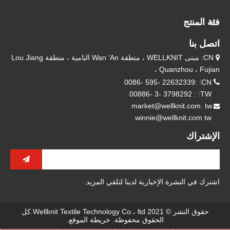
فئة المنتج
اتصل بنا
CN: مبنى WELLKNIT ، منطقة Wan 'An النامية ، منطقة Lou Jiang

، Quanzhou ، Fujian

CN
ا
:22632339 -595 -0086
TW
ا
: 3798292 -3 -00886
market@wellknit.com. tw

winnie@wellknit.com tw
الإشتراك
اشترك في النشرة الإخبارية لدينا لتلقي المزيد.
حقوق النشر © 2021 Wellknit Textile Technology Co.، ltd.كل
الحقوق محفوظة.
خريطة الموقع
.