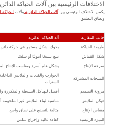
الاختلافات الرئيسية بين آلات الحياكة الدائ
يكمن الاختلاف الرئيسي بين
آلات الحياكة الدائرية
وآلات
الحياكة
ونطاق التطبيق.
جانب المقارنة
آلة الحياكة الدائرية
طريقة الحياكة
يحوك بشكل مستمر في حركة دائرية
شكل القماش
تنتج نسيجًا أنبوبيًا أو سلسًا
سرعة الإنتاج
بشكل عام أسرع ومناسب للإنتاج الم
الجوارب والقبعات والملابس الداخلية
المنتجات المشتركة
السترات
مرونة التصميم
أفضل للهياكل البسيطة والمتكررة و
هيكل الملابس
مناسبة لبناء الملابس غير الملحومة أو 
مقياس الإنتاج
مثالية للتصنيع على نطاق واسع
الميزة الرئيسية
كفاءة عالية وإخراج سلس