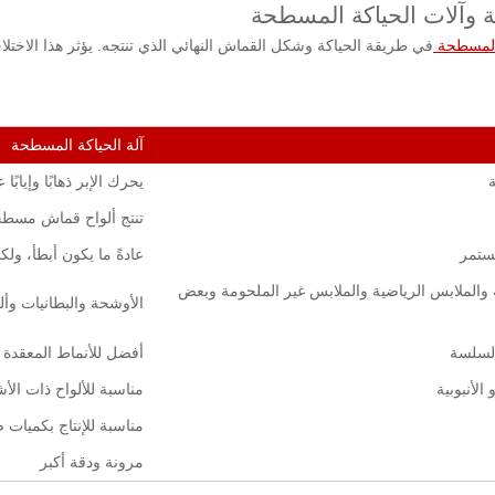
رية وآلات الحياكة المسطحة
 المسطحة
في طريقة الحياكة وشكل القماش النهائي الذي تنتجه. يؤثر هذا الاختل
آلة الحياكة المسطحة
يحرك الإبر ذهابًا وإياب
تنتج ألواح قماش مسط
ستمر
عادةً ما يكون أبطأ، ول
 والملابس الرياضية والملابس غير الملحومة وبعض
الأوشحة والبطانيات وأل
السلسة
أفضل للأنماط المعقدة
الأنبوبية
مناسبة للألواح ذات الأ
مناسبة للإنتاج بكميات
مرونة ودقة أكبر