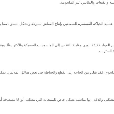
ية والقبعات والملابس غير الملحومة.
سمح عملية الحياكة المستمرة للمصنعين بإنتاج القماش بسرعة وبشكل متسق، مما يس
 من المواد خفيفة الوزن وقابلة للتنفس إلى المنسوجات السميكة والأكثر دفئًا. و
 السترات.
و غير ملحوم، فقد تقلل من الحاجة إلى القطع والخياطة في بعض هياكل الملابس. يمك
التشكيل والدقة. إنها مناسبة بشكل خاص للمنتجات التي تتطلب ألواحًا مسطحة أ