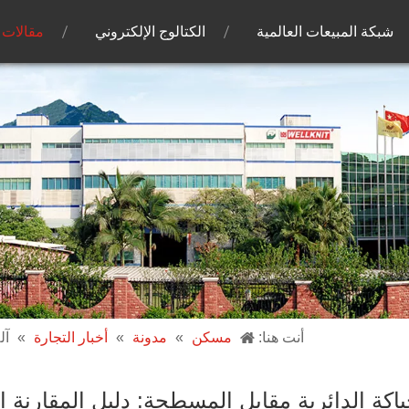
شبكة المبيعات العالمية
الكتالوج الإلكتروني
مقالات
أنت هنا:
مسكن
»
مدونة
»
أخبار التجارة
»
آل
ياكة الدائرية مقابل المسطحة: دليل المقارنة ا