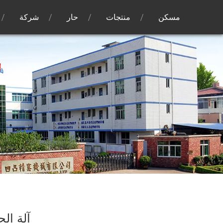
مسكن
منتجات
حار
شركة
آلة الح