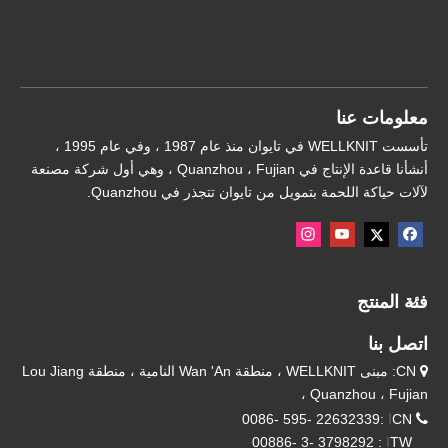
توجيه سريع
معلومات عنا
تأسست WELLKNIT في تايوان منذ عام 1987 ، وفي عام 1995 ،
أنشأنا قاعدة الإنتاج في Quanzhou ، Fujian ، وهي أول شركة مصنعة
لآلات حياكة اللحمة بتمويل من تايوان تتجذر في Quanzhou.
فئة المنتج
اتصل بنا
CN: مبنى WELLKNIT ، منطقة Wan 'An النامية ، منطقة Lou Jiang

، Quanzhou ، Fujian

CN
ا
:22632339 -595 -0086
TW
ا
: 3798292 -3 -00886