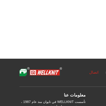
اتصال
معلومات عنا
تأسست WELLKNIT في تايوان منذ عام 1987 ،