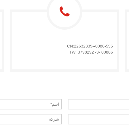
0086-595--22632339:CN
00886 -3- 3798292 :TW