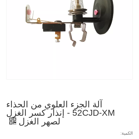
آلة الجزء العلوي من الحذاء
52CJD-XM - إنذار كسر الغزل
لصهر الغزل
الكمية: