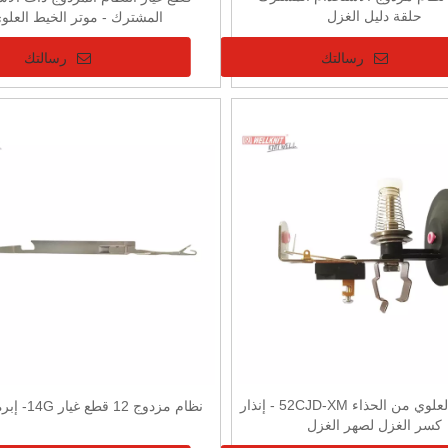
حلقة دليل الغزل
المشترك - موتر الخيط العلو
رسالتك
رسالتك
آلة الجزء العلوي من الحذاء 52CJD-XM - إنذار
نظام مزدوج 12 قطع غيار 14G- إبرة الحياكة
كسر الغزل لصهر الغزل