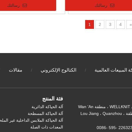
رسالتك
رسالتك
1
2
3
4
»
 المبيعات العالمية
الكتالوج الإلكتروني
مقالات
/
/
/
فئة المنتج
CN: مبنى WELLKNIT ، منطقة Wan 'An
آلة الحياكة الدائرية
النامية ، منطقة Lou Jiang ، Quanzhou ،
آلة الحياكة المسطحة
آلة الحياكة الملابس الداخلية غير المل
المعدات ذات الصلة