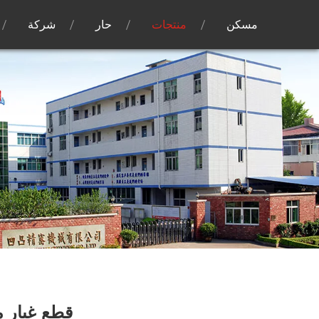
مسكن
منتجات
حار
شركة
قطع غيار م