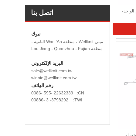
الواحد-
اتصل بنا
تبوك
مبنى Wellknit ، منطقة Wan 'An النامية ،
منطقة Lou Jiang ، Quanzhou ، Fujian
البريد الإلكتروني
sale@wellknit.com.tw
winnie@wellknit.com.tw
رقم الهاتف
CN:
ا
22632339 -595 -0086
اTW:
ا
3798292- 3 -00886
تخدام