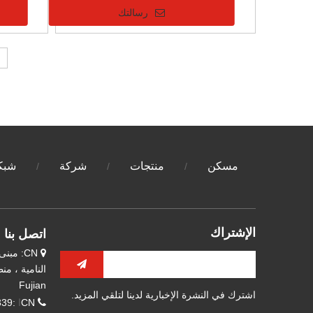
رسالتك
مسكن
منتجات
شركة
شبكة
/
/
/
الإشتراك
اتصل بنا

Fujian
اشترك في النشرة الإخبارية لدينا لتلقي المزيد.

CN
ا
:22632339 -595 -0086