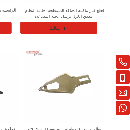
الرئيسية 
قطع غيار ماكينة الحياكة المسطحة أحادية النظام
- مغذي الغزل يرسل عجلة المساعدة
رسالتك
ال WhatsApp
قطع غيار 
نظام مزدوج 3 قطع غيار YONGQI Feeder-