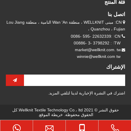
فئة المنتج
اتصل بنا
CN: مبنى WELLKNIT ، منطقة Wan 'An النامية ، منطقة Lou Jiang

، Quanzhou ، Fujian

CN
ا
:22632339 -595 -0086
TW
ا
: 3798292 -3 -00886
market@wellknit.com. tw

winnie@wellknit.com tw
الإشتراك
اشترك في النشرة الإخبارية لدينا لتلقي المزيد.
حقوق النشر © 2021 Wellknit Textile Technology Co.، ltd.كل
الحقوق محفوظة.
خريطة الموقع
.