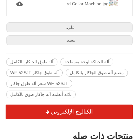
WF-52SJT Three System Fully Jacquard Collar Machine.jpg
على:
تحت:
آلة الحياكة لوحة مسطحة
آلة طوق الجاكار بالكامل
مصنع آلة طوق الجاكار بالكامل
آلة طوق جاكار WF-52SJT
WF-52SJT سعر آلة طوق جاكار
ثلاثة أنظمة آلة جاكار طوق بالكامل
الكتالوج الإلكتروني
منتجات ذات صله