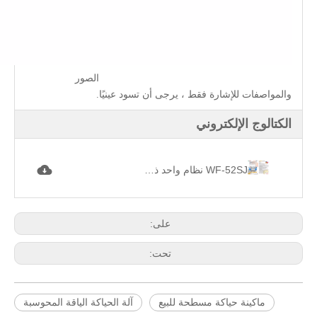
الصور
والمواصفات للإشارة فقط ، يرجى أن تسود عينيًا.
الكتالوج الإلكتروني
WF-52SJ نظام واحد ذو رأس واحد محوسب طوق آلة. jpg
على:
تحت:
ماكينة حياكة مسطحة للبيع
آلة الحياكة الياقة المحوسبة