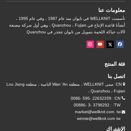
معلومات عنا
تأسست WELLKNIT في تايوان منذ عام 1987 ، وفي عام 1995 ،
أنشأنا قاعدة الإنتاج في Quanzhou ، Fujian ، وهي أول شركة مصنعة
لآلات حياكة اللحمة بتمويل من تايوان تتجذر في Quanzhou.
فئة المنتج
اتصل بنا
CN: مبنى WELLKNIT ، منطقة Wan 'An النامية ، منطقة Lou Jiang

، Quanzhou ، Fujian

CN
ا
:22632339 -595 -0086
TW
ا
: 3798292 -3 -00886
market@wellknit.com. tw

winnie@wellknit.com tw
الإشتراك