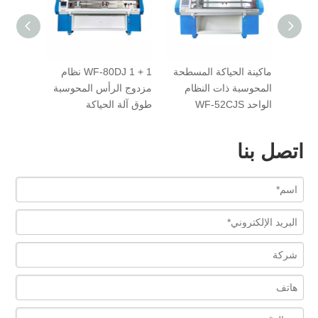
WF-52SJT آلة ياقة
ماكينة الحياكة المسطحة
0DJ 1 + 1
اكار كاملة ذات ثلاثة
المحوسبة ذات النظام
مزدوج الرأس المح
نظمة
الواحد WF-52CJS
طوق آلة الحياكة
اتصل بنا