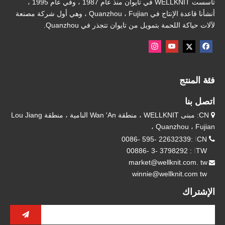
تأسست WELLKNIT في تايوان منذ عام 1987 ، وفي عام 1995 ،
أنشأنا قاعدة الإنتاج في Quanzhou ، Fujian ، وهي أول شركة مصنعة
لآلات حياكة اللحمة بتمويل من تايوان تتجذر في Quanzhou.
فئة المنتج
اتصل بنا
CN: مبنى WELLKNIT ، منطقة Wan 'An النامية ، منطقة Lou Jiang

، Quanzhou ، Fujian

CN
ا
:22632339 -595 -0086
TW
ا
: 3798292 -3 -00886
market@wellknit.com. tw

winnie@wellknit.com tw
الإشتراك