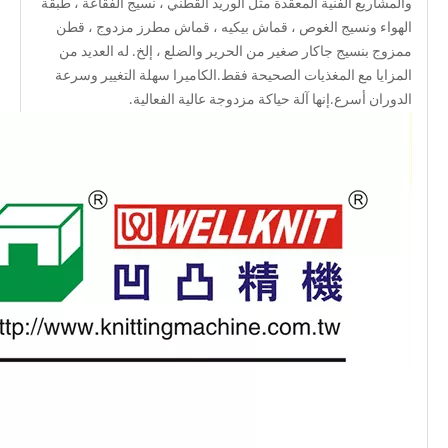
والمشاريع الفنية المعقدة مثل الوريد القطني ، نسيج الفقاعة ، طبقة
الهواء ونسيج الغوص ، قماش بيكيه ، قماش مطرز مزدوج ، قطن
ممزوج بنسيج جاكار صغير من الحرير والضلع ، إلخ. له العديد من
المزايا مع المغذيات الصحيحة فقط.الكاميرا سهلة التغيير وسرعة
الدوران أسرع.إنها آلة حياكة مزدوجة عالية الفعالية.