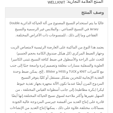
المنتج العلامة التجارية:
WELLKNIT
وصف المنتج
غالبًا ما يتم استخدام النسيج المصنوع من آلة الحياكة الدائرية Double
Jersey في النسيج الصناعي ، والملابس غير الرسمية والنسيج
الفقاعي وما إلى ذلك ، للمنسوجات ذات الأغراض المختلفة.
يعتمد هذا النوع من الماكينة على العارضة الرئيسية لامتصاص الزيت
وجهاز الضبط المركزي (كل هيكل صندوق الكامة بحجم الجسم)
للحث على الراحة والأسطول في ضبط كثافة النسيج.تتبنى الكاميرا
العلوية والسفلية مسارات مغلقة وتصميم إبرة واسعة جنبًا إلى جنب
مع كاميرات KNIT و TUCK و MISS و Blister ، إلخ. يمكن ضبط وحدة
التغذية الإيجابية للتخزين بشكل مستقل أو كليًا.يتوفر النسيج
المزدوج المرن أيضًا عندما تكون الآلة مجهزة بجهاز تغذية خيوط
ليكرا (بكرة مطاطية).إلى جانب أسطوانة القياس المختلفة ، من
السهل تغييرها وأكثر ملاءمة لسوق نسيج الحياكة المختلفة.إنها أيضًا
قادرة على إنتاج العديد من أقمشة جيرسي المزدوجة عالية الجودة
بسماكات مختلفة.علاوة على ذلك ، يمكنها إنتاج العديد من الإنشاءات