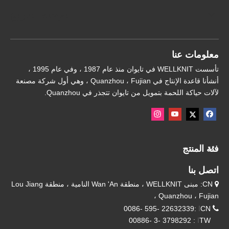
توجيه سريع
معلومات عنا
تأسست WELLKNIT في تايوان منذ عام 1987 ، وفي عام 1995 ،
أنشأنا قاعدة الإنتاج في Quanzhou ، Fujian ، وهي أول شركة مصنعة
لآلات حياكة اللحمة بتمويل من تايوان تتجذر في Quanzhou.
فئة المنتج
اتصل بنا
CN: مبنى WELLKNIT ، منطقة Wan 'An النامية ، منطقة Lou Jiang

، Quanzhou ، Fujian

CN
ا
:22632339 -595 -0086
TW
ا
: 3798292 -3 -00886