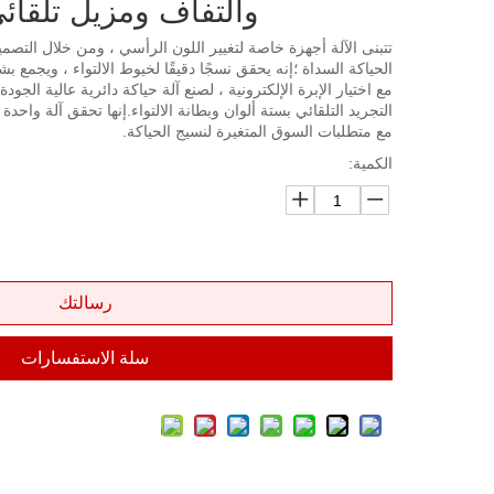
والتفاف ومزيل تلقائي 4 أو 6 أل
تتبنى الآلة أجهزة خاصة لتغيير اللون الرأسي ، ومن خلال التصميم
الحياكة السداة ؛إنه يحقق نسجًا دقيقًا لخيوط الالتواء ، ويجمع ب
مع اختيار الإبرة الإلكترونية ، لصنع آلة حياكة دائرية عالية الج
التجريد التلقائي بستة ألوان وبطانة الالتواء.إنها تحقق آلة واح
مع متطلبات السوق المتغيرة لنسيج الحياكة.
الكمية:
رسالتك
سلة الاستفسارات