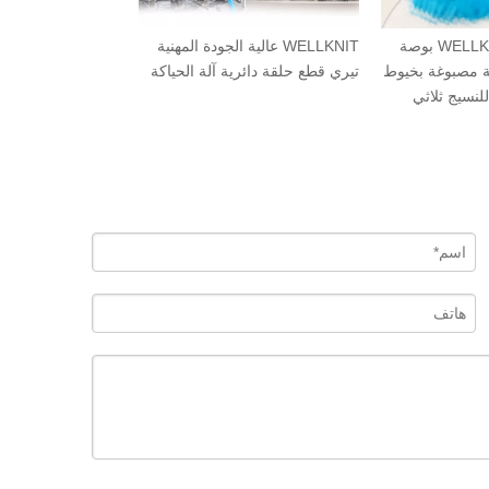
WELLKNIT PCPJ 30-34 بوصة
WELLKNIT عالية الجودة المهنية
آلة
كينة حياكة دائرية مصبوغة بخيوط
تيري قطع حلقة دائرية آلة الحياكة
اكار المحوسبة للنسيج ثلاثي
لنس
بعاد