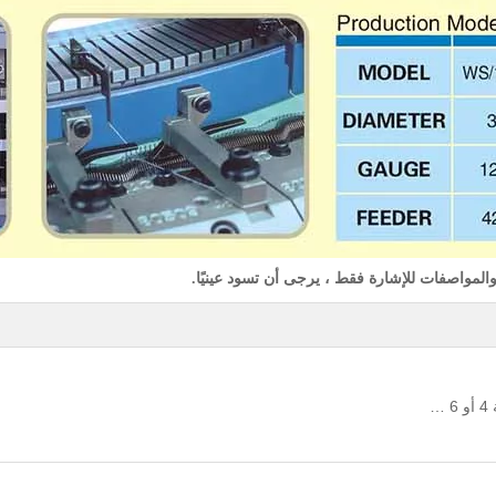
المواصفات للإشارة فقط ، يرجى أن تسود عينيًا.
قطاع واحد محوسب ، الاعوجاج والسيارات المتعرية 4 أو 6 ألوان آلة الحياكة الدائرية